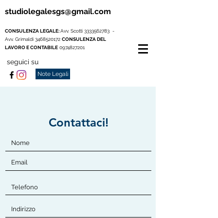
studiolegalesgs@gmail.com
CONSULENZA LEGALE:
Avv. Scotti
3333562783
-
Avv. Grimaldi
3468520172
CONSULENZA DEL
LAVORO E CONTABILE
0974827201
seguici su
Note Legali
Contattaci!