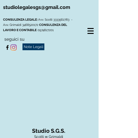
studiolegalesgs@gmail.com
CONSULENZA LEGALE:
Avv. Scotti
3333562783
-
Avv. Grimaldi
3468520172
CONSULENZA DEL
LAVORO E CONTABILE
0974827201
seguici su
Note Legali
Studio S.G.S.
Scotti ∞ Grimaldi