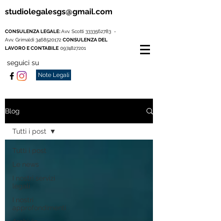
studiolegalesgs@gmail.com
CONSULENZA LEGALE:
Avv. Scotti
3333562783
-
Avv. Grimaldi
3468520172
CONSULENZA DEL
LAVORO E CONTABILE
0974827201
seguici su
Note Legali
Blog
Tutti i post
Tutti i post
Le news
I nostri servizi
legali
I nostri
approfondimenti