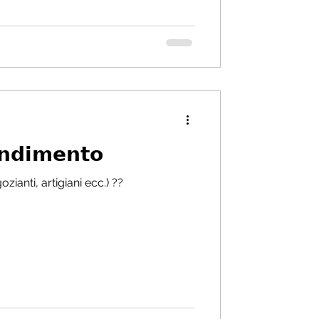
𝗻𝗱𝗶𝗺𝗲𝗻𝘁𝗼
ianti, artigiani ecc.) ??