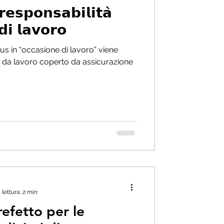
𝗱𝗶 𝗹𝗮𝘃𝗼𝗿𝗼
” viene
io da lavoro coperto da assicurazione
lettura: 2 min
Prefetto per le