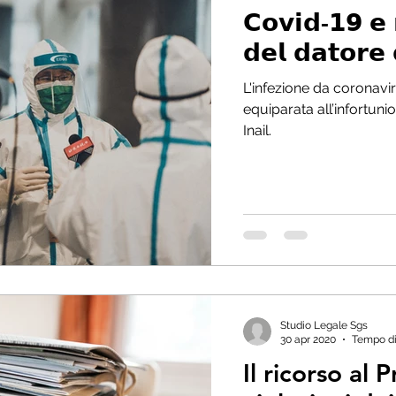
𝗖𝗼𝘃𝗶𝗱-𝟭𝟵 𝗲 𝗿𝗲𝘀𝗽𝗼𝗻𝘀𝗮𝗯𝗶𝗹𝗶𝘁𝗮̀
𝗱𝗲𝗹 𝗱𝗮𝘁𝗼𝗿𝗲 
L'infezione da coronavirus in “occasione di lavoro
equiparata all’infortun
Inail.
Studio Legale Sgs
30 apr 2020
Tempo di 
Il ricorso al 