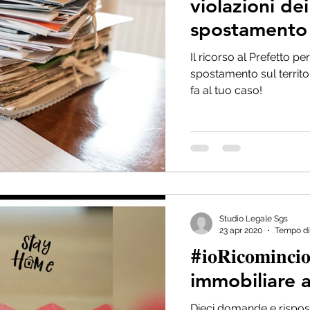
violazioni dei
spostamento s
Covid-19
Il ricorso al Prefetto per 
spostamento sul territo
fa al tuo caso!
Studio Legale Sgs
23 apr 2020
Tempo di 
#𝐢𝐨𝐑𝐢𝐜𝐨𝐦𝐢𝐧
immobiliare 
Dieci domande e risposte