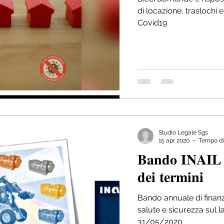
di locazione, traslochi
Covid19
Studio Legale Sgs
15 apr 2020
Tempo di 
𝐁𝐚𝐧𝐝𝐨 𝐈𝐍𝐀𝐈𝐋 𝐈𝐒𝐈 𝟐𝟎𝟏𝟗 - 𝐬𝐨𝐬𝐩𝐞𝐧𝐬𝐢𝐨𝐧𝐞
𝐝𝐞𝐢 𝐭𝐞𝐫𝐦𝐢𝐧𝐢
Bando annuale di finanz
salute e sicurezza sul l
31/05/2020