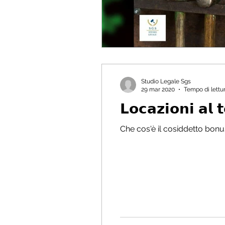
Studio Legale Sgs
29 mar 2020
Tempo di lettu
𝗟𝗼𝗰𝗮𝘇𝗶𝗼𝗻𝗶 𝗮𝗹
Che cos'è il cosiddetto bonus