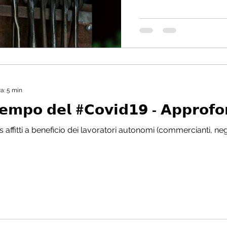
ra: 5 min
 𝘁𝗲𝗺𝗽𝗼 𝗱𝗲𝗹 #𝗖𝗼𝘃𝗶𝗱𝟭𝟵 - 𝗔𝗽𝗽𝗿𝗼𝗳
 affitti a beneficio dei lavoratori autonomi (commercianti, negoz