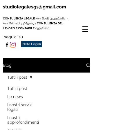
studiolegalesgs@gmail.com
CONSULENZA LEGALE:
Avv. Scotti
3333562783
-
Avv. Grimaldi
3468520172
CONSULENZA DEL
LAVORO E CONTABILE
0974827201
seguici su
Note Legali
Blog
Tutti i post
Tutti i post
Le news
I nostri servizi
legali
I nostri
approfondimenti