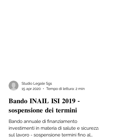
Studio Legale Sgs
15 apr 2020
Tempo di lettura: 2 min
𝐁𝐚𝐧𝐝𝐨 𝐈𝐍𝐀𝐈𝐋 𝐈𝐒𝐈 𝟐𝟎𝟏𝟗 -
𝐬𝐨𝐬𝐩𝐞𝐧𝐬𝐢𝐨𝐧𝐞 𝐝𝐞𝐢 𝐭𝐞𝐫𝐦𝐢𝐧𝐢
Bando annuale di finanziamento