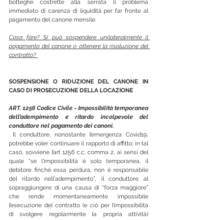
botteghe costrette alla serrata il problema 
immediato di carenza di liquidità per far fronte al 
pagamento del canone mensile.
Cosa fare? Si può sospendere unilateralmente il 
pagamento del canone o ottenere la risoluzione del 
contratto? 
SOSPENSIONE O RIDUZIONE DEL CANONE IN 
CASO DI PROSECUZIONE DELLA LOCAZIONE
ART. 1256 Codice Civile - Impossibilità temporanea 
dell’adempimento e ritardo incolpevole del 
conduttore nel pagamento dei canoni.
 Il conduttore, nonostante l’emergenza Covid19, 
potrebbe voler continuare il rapporto di affitto; in tal 
caso, sovviene l’art 1256 c.c. comma 2, ai sensi del 
quale “se l'impossibilità è solo temporanea, il 
debitore finché essa perdura, non è responsabile 
del ritardo nell'adempimento”, il conduttore al 
sopraggiungere di una causa di “forza maggiore” 
che rende momentaneamente impossibile 
l’esecuzione del contratto (e ciò per l’impossibilità 
di svolgere regolarmente la propria attività) 