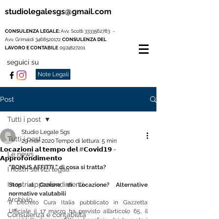
studiolegalesgs@gmail.com
CONSULENZA LEGALE:
Avv. Scotti
3333562783
-
Avv. Grimaldi
3468520172
CONSULENZA DEL
LAVORO E CONTABILE
0974827201
seguici su
Note Legali
Post
Tutti i post
Studio Legale Sgs
Tutti i post
29 mar 2020
Tempo di lettura: 5 min
𝗟𝗼𝗰𝗮𝘇𝗶𝗼𝗻𝗶 𝗮𝗹 𝘁𝗲𝗺𝗽𝗼 𝗱𝗲𝗹 #𝗖𝗼𝘃𝗶𝗱𝟭𝟵 -
Le news
𝗔𝗽𝗽𝗿𝗼𝗳𝗼𝗻𝗱𝗶𝗺𝗲𝗻𝘁𝗼
"BONUS AFFITTI ” di cosa si tratta?
I nostri servizi legali
I nostri approfondimenti
Stop al Canone di Locazione? Alternative 
normative valutabili
Archivio
Il Decreto Cura Italia pubblicato in Gazzetta 
Ufficiale il 17 marzo ha previsto all’articolo 65, il 
Consulenza e contabilità