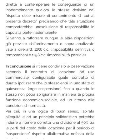
diretta a contemperare le conseguenze di un 
inadempimento qualora le stesse derivino dal 
“rispetto delle misure di contenimento di cui al 
presente decreto” precisando che tale situazione 
comporterebbe un’esclusione di responsabilità in 
capo alla parte inadempiente. 
Si vanno a rafforzare dunque le altre disposizioni 
già previste dall’ordinamento e sopra analizzate 
vale a dire artt. 1256 c.c. (impossibilità definitiva o 
temporanea) e 1258 c.c. (impossibilità parziale)
In conclusione
 si ritiene condivisibile l’osservazione 
secondo il contratto di locazione ad uso 
commerciale configurabile quale contratto di 
durata ipotizzare che lo stesso entri in uno stato di 
quiescenza (ergo sospensione) fino a quando lo 
stesso non potrà sprigionare in maniera la propria 
funzione economico-sociale, ed un ritorno alle 
condizioni di normalità.
Per cui, in una logica di buon senso, ispirata 
all’equità e ad un principio solidaristico potrebbe 
indurre a ritenere corretta una divisione al 50% tra 
le parti del costo della locazione per il periodo di 
“sospensione” rispetto all’alternativa nefasta della 
risoluzione del rapporto.