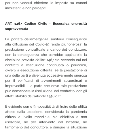
per non vedersi chiedere le imposte su canoni 
inesistenti e non percepiti.
ART. 1467 Codice Civile - Eccessiva onerosità 
sopravvenuta
La portata dell’emergenza sanitaria conseguente 
alla diffusione del Covid-19 rende più “onerosa” la 
prestazione contrattuale a carico del conduttore, 
con la conseguenza che parrebbe applicabile la 
disciplina prevista dall’art 1467 c.c. secondo cui nei 
contratti a esecuzione continuata o periodica, 
ovvero a esecuzione differita, se la prestazione di 
una delle parti è divenuta eccessivamente onerosa 
per il verificarsi di avvenimenti straordinari e 
imprevedibili,  la parte che deve tale prestazione 
può domandare la risoluzione  del contratto, con gli 
effetti stabiliti dall'articolo 1458 c.c.”.
È evidente come l’impossibilità di fruire delle utilità 
attese dalla locazione, considerata la pandemia 
diffusa a livello mondiale, sia obiettiva e non 
risolvibile, né per intervento del locatore, né 
tantomeno del conduttore, e dunque la situazione 