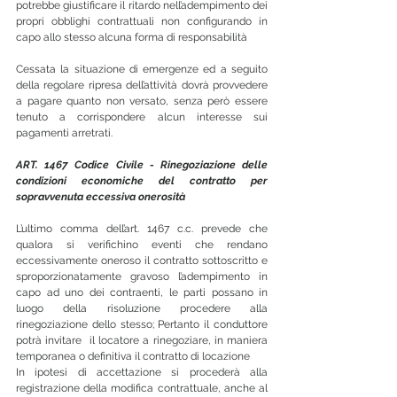
potrebbe giustificare il ritardo nell’adempimento dei 
propri obblighi contrattuali non configurando in 
capo allo stesso alcuna forma di responsabilità
Cessata la situazione di emergenze ed a seguito 
della regolare ripresa dell’attività dovrà provvedere 
a pagare quanto non versato, senza però essere 
tenuto a corrispondere alcun interesse sui 
pagamenti arretrati.
ART. 1467 Codice Civile - Rinegoziazione delle 
condizioni economiche del contratto per 
sopravvenuta eccessiva onerosità
L’ultimo comma dell’art. 1467 c.c. prevede che 
qualora si verifichino eventi che rendano 
eccessivamente oneroso il contratto sottoscritto e 
sproporzionatamente gravoso l’adempimento in 
capo ad uno dei contraenti, le parti possano in 
luogo della risoluzione procedere alla 
rinegoziazione dello stesso; Pertanto il conduttore 
potrà invitare  il locatore a rinegoziare, in maniera 
temporanea o definitiva il contratto di locazione 
In ipotesi di accettazione si procederà alla 
registrazione della modifica contrattuale, anche al 