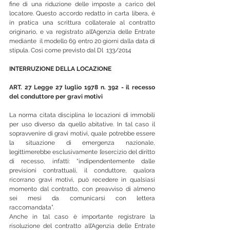
fine di una riduzione delle imposte a carico del 
locatore. Questo accordo redatto in carta libera, è 
in pratica una scrittura collaterale al contratto 
originario, e va registrato all’Agenzia delle Entrate 
mediante  
il modello 69
 entro 20 giorni dalla data di 
stipula. Così come previsto dal Dl  133/2014
INTERRUZIONE DELLA LOCAZIONE
ART. 27 Legge 27 luglio 1978 n. 392 - il recesso 
del conduttore per gravi motivi
La norma citata disciplina le locazioni di immobili 
per uso diverso da quello abitative. In tal caso il 
sopravvenire di gravi motivi, quale potrebbe essere 
la situazione di emergenza nazionale, 
legittimerebbe esclusivamente l’esercizio del diritto 
di recesso, infatti: “indipendentemente dalle 
previsioni contrattuali, il conduttore, qualora 
ricorrano gravi motivi, può recedere in qualsiasi 
momento dal contratto, con preavviso di almeno 
sei mesi da comunicarsi con lettera 
raccomandata”.
Anche in tal caso è importante registrare la 
risoluzione del contratto all’Agenzia delle Entrate 