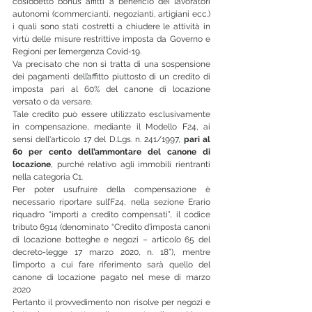
cosiddetto bonus affitti a beneficio dei lavoratori 
autonomi (commercianti, negozianti, artigiani ecc.) 
i quali sono stati costretti a chiudere le attività in 
virtù delle misure restrittive imposta da Governo e 
Regioni per l’emergenza Covid-19.
Va precisato che non si tratta di una sospensione 
dei pagamenti dell’affitto piuttosto di un credito di 
imposta pari al 60% del canone di locazione 
versato o da versare. 
Tale credito può essere utilizzato esclusivamente 
in compensazione, mediante il Modello F24, ai 
sensi dell'articolo 17 del D.Lgs. n. 241/1997, 
pari al 
60 per cento dell’ammontare del canone di 
locazione
, purché relativo agli immobili rientranti 
nella categoria C1.
Per poter usufruire della compensazione è 
necessario riportare sull’F24, nella sezione Erario 
riquadro “importi a credito compensati”, il codice 
tributo 6914 (denominato “Credito d’imposta canoni 
di locazione botteghe e negozi – articolo 65 del 
decreto-legge 17 marzo 2020, n. 18”), mentre 
l’importo a cui fare riferimento sarà quello del 
canone di locazione pagato nel mese di marzo 
2020
Pertanto il provvedimento non risolve per negozi e 