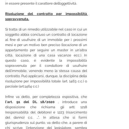
in essere presente il carattere dell’oggettività.  
Risoluzione del contratto per impossibilità 
sopravvenuta.
Si tratta di un rimedio utilizzabile nel caso in cui un 
soggetto abbia concluso un contratto di locazione 
al fine di usufruire di un immobile per i prossimi 
mesi e per un motivo ben preciso (locazione di un 
appartamento per seguire un master in un'altra 
città, locazione di una casa vacanze ecc.). In 
questo caso, è evidente la impossibilità 
sopravvenuta per il conduttore di usufruire 
dell'immobile, venendo meno la stessa causa del 
contratto. Può applicarsi, dunque, la disciplina della 
risoluzione per impossibilità totale (art. 1463 c.c.) o 
parziale (art.1464 c.c.)
Infine va detto, per completezza espositiva, che 
l'art. 91 del DL 18/2020
 , introduce una 
disposizione che richiama gli artt. 1218 
(responsabilità del debitore) e 1223 (risarcimento 
del danno) c.c. …”. In attesa che si formi 
giurisprudenza sul punto, va detto che, a parere di 
chi scrive, l'intenzione del legislatore, sembra 