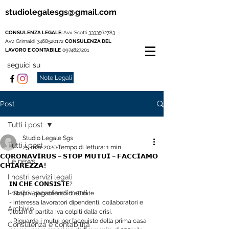
studiolegalesgs@gmail.com
CONSULENZA LEGALE:
Avv. Scotti
3333562783
-
Avv. Grimaldi
3468520172
CONSULENZA DEL
LAVORO E CONTABILE
0974827201
seguici su
Note Legali
Post
Tutti i post
Studio Legale Sgs
Tutti i post
25 mar 2020
Tempo di lettura: 1 min
𝗖𝗢𝗥𝗢𝗡𝗔𝗩𝗜𝗥𝗨𝗦 – 𝗦𝗧𝗢𝗣 𝗠𝗨𝗧𝗨𝗜 – 𝗙𝗔𝗖𝗖𝗜𝗔𝗠𝗢
Le news
𝗖𝗛𝗜𝗔𝗥𝗘𝗭𝗭𝗔!!
I nostri servizi legali
𝗜𝗡 𝗖𝗛𝗘 𝗖𝗢𝗡𝗦𝗜𝗦𝗧𝗘?
I nostri approfondimenti
- Stop al pagamento di 18 rate
- interessa lavoratori dipendenti, collaboratori e 
Archivio
titolari di partita Iva colpiti dalla crisi.
- Riguarda i mutui per l’acquisto della prima casa 
Consulenza e contabilità