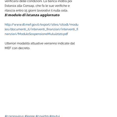
verificarsi delle condizioni. La banca inoltra poi 
l’istanza alla Consap, che fa le sue verifiche e 
rilascia entro 15 giorni lavorativi il nulla osta.
𝙄𝙡 𝙢𝙤𝙙𝙪𝙡𝙤 𝙙𝙞 𝙞𝙨𝙩𝙖𝙣𝙯𝙖 𝙖𝙜𝙜𝙞𝙤𝙧𝙣𝙖𝙩𝙤 
http://www.dt.mef.gov.it/export/sites/sitodt/modu
les/documenti_it/interventi_finanziari/interventi_fi
nanziari/ModuloSospensioneMutui2020.pdf
Ulteriori modalità attuative verranno indicate dal 
MEF con decreto.
#coronavirus
#legge
#covid19
#mutui