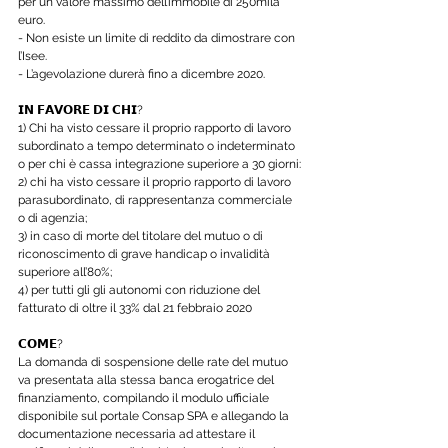
per un valore massimo dell’immobile di 250mila 
euro.
- Non esiste un limite di reddito da dimostrare con 
l’Isee.
- L’agevolazione durerà fino a dicembre 2020.
𝗜𝗡 𝗙𝗔𝗩𝗢𝗥𝗘 𝗗𝗜 𝗖𝗛𝗜?
1) Chi ha visto cessare il proprio rapporto di lavoro 
subordinato a tempo determinato o indeterminato 
o per chi è cassa integrazione superiore a 30 giorni:
2) chi ha visto cessare il proprio rapporto di lavoro 
parasubordinato, di rappresentanza commerciale 
o di agenzia;
3) in caso di morte del titolare del mutuo o di 
riconoscimento di grave handicap o invalidità 
superiore all’80%;
4) per tutti gli gli autonomi con riduzione del 
fatturato di oltre il 33% dal 21 febbraio 2020
𝗖𝗢𝗠𝗘?
La domanda di sospensione delle rate del mutuo 
va presentata alla stessa banca erogatrice del 
finanziamento, compilando il modulo ufficiale 
disponibile sul portale Consap SPA e allegando la 
documentazione necessaria ad attestare il 